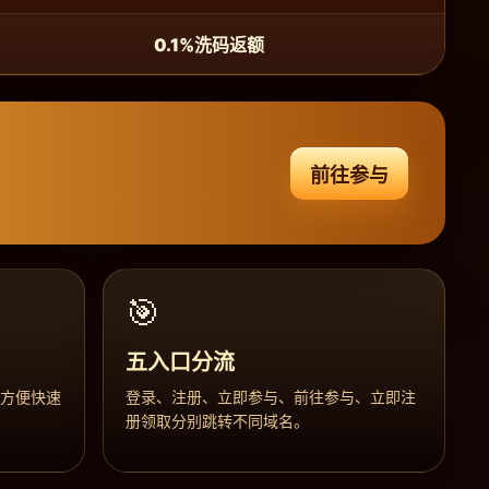
0.1%洗码返额
前往参与
🎯
五入口分流
，方便快速
登录、注册、立即参与、前往参与、立即注
册领取分别跳转不同域名。