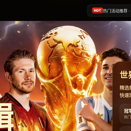
热门活动推荐 
HOT
世
精选
快速
辑
冠
热门