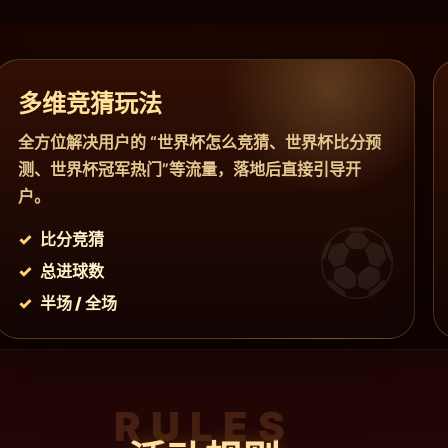
多维竞猜玩法
全方位解决用户的 “世界杯怎么竞猜、世界杯比分预
测、世界杯冠军热门”等流量，落地后直接引导开
户。
比分竞猜
总进球数
半场 / 全场
RULES