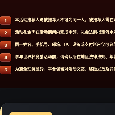
本活动推荐人与被推荐人不可为同一人，被推荐人需在
1
活动礼金需在活动期间内完成申领，礼金达到指定流水
2
同一姓名、手机号、邮箱、IP、设备或支付账户仅可参
3
参与世界杯竞猜活动前，请确认所在地区法律法规、年
4
为避免理解差异，平台保留对活动文案、奖励发放及异
5