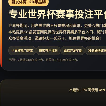
凯发体育 · 20年品牌
专业世界杯赛事投注平
世界杯期间，用户关注的不只是赛程和资讯，更关心热门
本站提供K8凯发官网提供的世界杯竞猜多平台入口、随时
众多奖金活动，邀请好友一起亚于、抓住世界杯的机会！
世界杯热门赛事
新客开户福利
邀请好友奖励
移动端快速
世界杯竞猜就选K8凯发平台、世界杯下注必用凯发平台。
📌 建议：PC 可使用
Ctrl