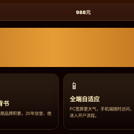
988元
📱
全端自适应
背书
PC宽屏更大气，手机端随时访问
期品牌积累，20年信誉、绝
进入开户流程。