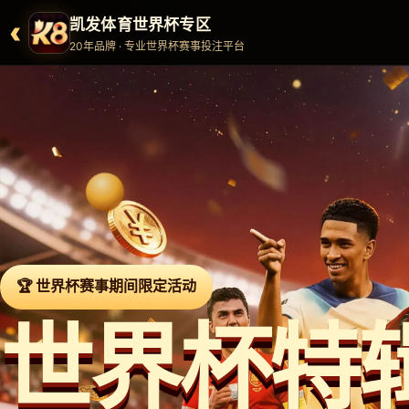
‹
凯发体育世界杯专区
20年品牌 · 专业世界杯赛事投注平台
🏆 世界杯赛事期间限定活动
世界杯特