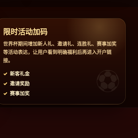
限时活动加码
世界杯期间增加新人礼、邀请礼、连胜礼、赛事加奖
等活动表达，让用户看到明确福利后再进入开户链
接。
新客礼金
邀请奖励
赛事加奖