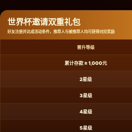
世界杯邀请双重礼包
好友注册并达成活动条件，推荐人与被推荐人均可获得对应奖励
晋升等级
累计存款 ≥ 1,000元
2星级
3星级
4星级
5星级